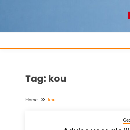
Ga
naar
de
inhoud
Tag:
kou
Home
kou
Ge