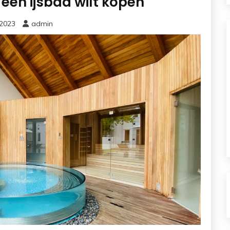
j een ijsbad wilt kopen
 2023
admin