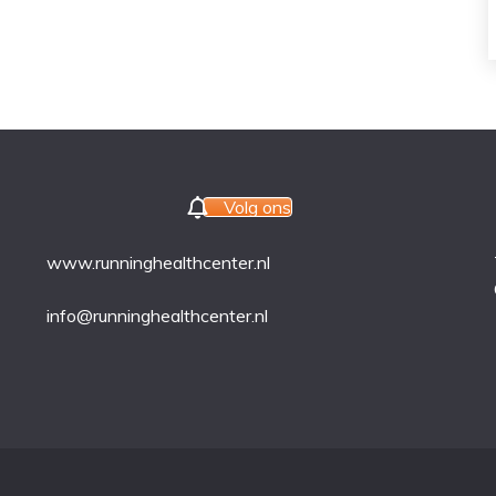
Volg ons
www.runninghealthcenter.nl
info@runninghealthcenter.nl