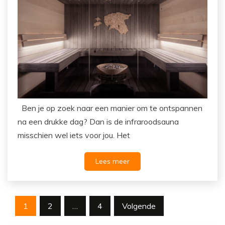
Ben je op zoek naar een manier om te ontspannen
na een drukke dag? Dan is de infraroodsauna
misschien wel iets voor jou. Het
Lees meer
Berichten
1
2
…
4
Volgende
paginering