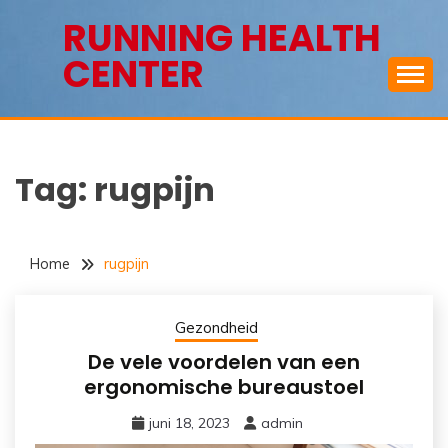
Ga
RUNNING HEALTH
naar
CENTER
de
inhoud
Tag:
rugpijn
Home
rugpijn
Gezondheid
De vele voordelen van een
ergonomische bureaustoel
juni 18, 2023
admin