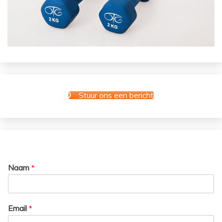
Stuur ons een bericht
Naam
*
Email
*