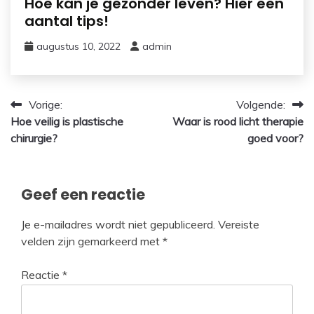
Hoe kan je gezonder leven? Hier een
aantal tips!
augustus 10, 2022
admin
Bericht
Vorige:
Volgende:
Hoe veilig is plastische
Waar is rood licht therapie
navigatie
chirurgie?
goed voor?
Geef een reactie
Je e-mailadres wordt niet gepubliceerd.
Vereiste
velden zijn gemarkeerd met
*
Reactie
*